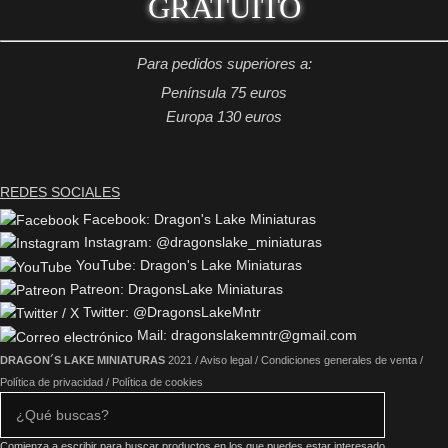
GRATUITO
Para pedidos superiores a:
Península 75 euros
Europa 130 euros
REDES SOCIALES
Facebook: Dragon's Lake Miniaturas
Instagram: @dragonslake_miniaturas
YouTube: Dragon's Lake Miniaturas
Patreon: DragonsLake Miniaturas
Twitter: @DragonsLakeMntr
Mail: dragonslakemntr@gmail.com
DRAGON´S LAKE MINIATURAS
2021 /
Aviso legal
/
Condiciones generales de venta
/
Política de privacidad
/
Política de cookies
Comienza a escribir para buscar productos en los que puedes estar interesado