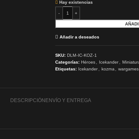
Hay existencias
AÑADI
Añadir a deseados
SKU:
DLM-IC-KOZ-1
Categorías:
Héroes
,
Icekander
,
Miniatur
Etiquetas:
Icekander
,
kozma
,
wargames
DESCRIPCIÓN
ENVÍO Y ENTREGA