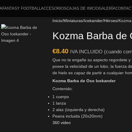
A
FANTASY FOOTBALL
ACCESORIOS
CAJAS DE INICIO
GALERÍA
CONTAC
Inicio
Miniaturas
Icekander
Héroes
Kozma 
Kozma Barba de 
€
8.40
IVA INCLUIDO (cuando cor
Que no te engañe su aspecto regordete y
posee la velocidad de un lobo, la fuerza de
de hielo es capaz de partir a cualquier ho
Kozma Barba de Oso Icekander
Contenido:
1 cuerpo
1 lanza
2 alas (izquierda y derecha)
Peana incluida (20x20mm)
360 video