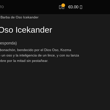
€
0.00
TO
Barba de Oso Icekander
Oso Icekander
responda)
 bonachón, bendecido por el Dios Oso, Kozma
 un oso y la inteligencia de un lince, y con su lanza
mbre por la mitad sin pestañear.