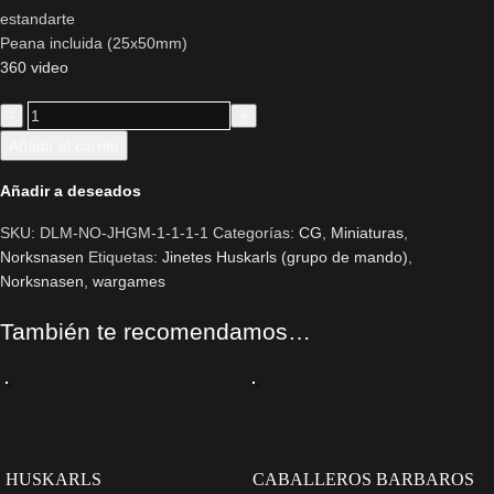
estandarte
Peana incluida (25x50mm)
360 video
Añadir al carrito
Añadir a deseados
SKU:
DLM-NO-JHGM-1-1-1-1
Categorías:
CG
,
Miniaturas
,
Norksnasen
Etiquetas:
Jinetes Huskarls (grupo de mando)
,
Norksnasen
,
wargames
También te recomendamos…
HUSKARLS
CABALLEROS BARBAROS