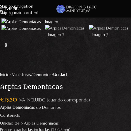
Skip to navigation
MENU
Skip to main content
Click to enlarge
Inicio
Miniaturas
Demonios
Unidad
Arpías Demoniacas
€
13.50
IVA INCLUIDO (cuando corresponda)
Arpías Demoniacas
de Demonios
Contenido:
Unidad de 5 Arpías Demoniacas
Peanas cuadradas incluidas (25x25mm)