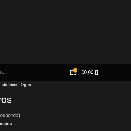
€
0.00
TO
gulo Visión Ogros
ros
responda)
resina