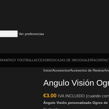
eferencias
Ver preferencias
A
FANTASY FOOTBALL
ACCESORIOS
CAJAS DE INICIO
GALERÍA
CONTAC
Inicio
Accesorios
Accesorios de Resina
An
Angulo Visión Og
€
3.00
IVA INCLUIDO (cuando cor
Ángulo Visión personalizado Ogros de 