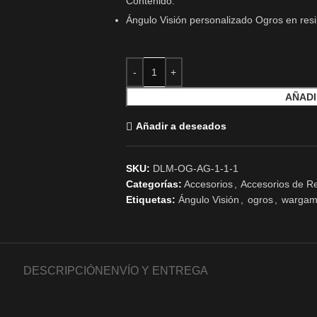
Contenido:
Ángulo Visión personalizado Ogros en res
AÑADI
Añadir a deseados
SKU:
DLM-OG-AG-1-1-1
Categorías:
Accesorios
,
Accesorios de R
Etiquetas:
Ángulo Visión
,
ogros
,
wargam
DESCRIPCIÓN
ENVÍO Y ENTREGA