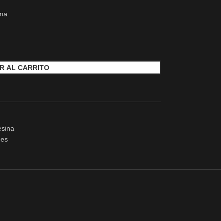
ina
R AL CARRITO
esina
es