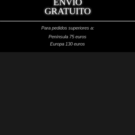
ENVÍO
GRATUITO
Para pedidos superiores a:
Península 75 euros
Europa 130 euros
REDES SOCIALES
Facebook: Dragon's Lake Miniaturas
Instagram: @dragonslake_miniaturas
YouTube: Dragon's Lake Miniaturas
Patreon: DragonsLake Miniaturas
Twitter: @DragonsLakeMntr
Mail: dragonslakemntr@gmail.com
DRAGON´S LAKE MINIATURAS
2021 /
Aviso legal
/
Condiciones generales de venta
/
Política de privacidad
/
Política de cookies