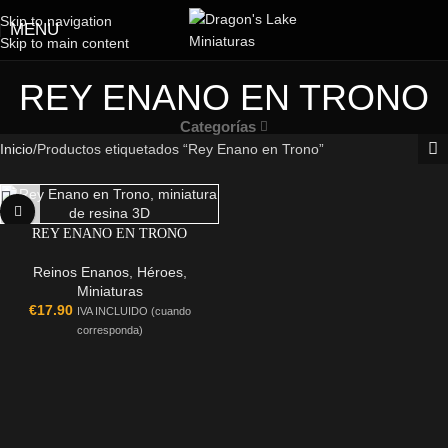
Skip to navigation
MENU
Skip to main content
REY ENANO EN TRONO
Categorías
Inicio
Productos etiquetados “Rey Enano en Trono”
REY ENANO EN TRONO
Reinos Enanos
,
Héroes
,
Miniaturas
€
17.90
IVA INCLUIDO (cuando
corresponda)