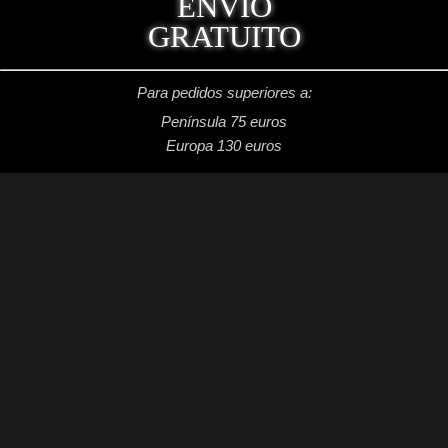
ENVÍO
GRATUITO
Para pedidos superiores a:
Península 75 euros
Europa 130 euros
REDES SOCIALES
Facebook: Dragon's Lake Miniaturas
Instagram: @dragonslake_miniaturas
YouTube: Dragon's Lake Miniaturas
Patreon: DragonsLake Miniaturas
Twitter: @DragonsLakeMntr
Mail: dragonslakemntr@gmail.com
DRAGON´S LAKE MINIATURAS
2021 /
Aviso legal
/
Condiciones generales de venta
/
Política de privacidad
/
Política de cookies