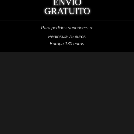
ENVÍO
GRATUITO
Para pedidos superiores a:
Península 75 euros
Europa 130 euros
REDES SOCIALES
Facebook: Dragon's Lake Miniaturas
Instagram: @dragonslake_miniaturas
YouTube: Dragon's Lake Miniaturas
Patreon: DragonsLake Miniaturas
Twitter: @DragonsLakeMntr
Mail: dragonslakemntr@gmail.com
DRAGON´S LAKE MINIATURAS
2021 /
Aviso legal
/
Condiciones generales de venta
/
Política de privacidad
/
Política de cookies