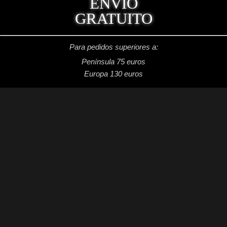
ENVÍO
GRATUITO
Para pedidos superiores a:
Península 75 euros
Europa 130 euros
REDES SOCIALES
Facebook: Dragon's Lake Miniaturas
Instagram: @dragonslake_miniaturas
YouTube: Dragon's Lake Miniaturas
Patreon: DragonsLake Miniaturas
Twitter: @DragonsLakeMntr
Mail: dragonslakemntr@gmail.com
DRAGON´S LAKE MINIATURAS
2021 /
Aviso legal
/
Condiciones generales de venta
/
Política de privacidad
/
Política de cookies