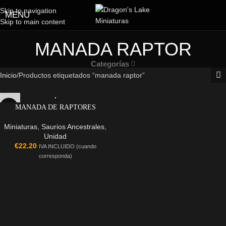
Skip to navigation
MENU
Skip to main content
MANADA RAPTOR
Categorías
Inicio
Productos etiquetados “manada raptor”
MANADA DE RAPTORES
Miniaturas
,
Saurios Ancestrales
,
Unidad
€
22.20
IVA INCLUIDO (cuando
corresponda)