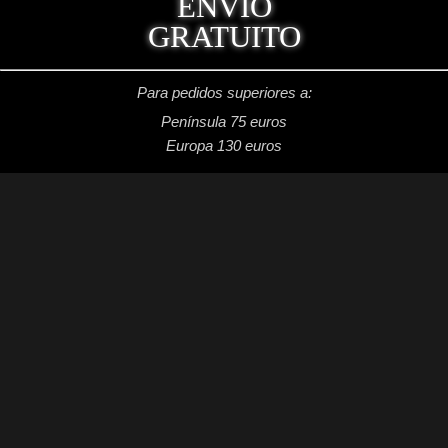
ENVÍO
GRATUITO
Para pedidos superiores a:
Península 75 euros
Europa 130 euros
REDES SOCIALES
Facebook: Dragon's Lake Miniaturas
Instagram: @dragonslake_miniaturas
YouTube: Dragon's Lake Miniaturas
Patreon: DragonsLake Miniaturas
Twitter: @DragonsLakeMntr
Mail: dragonslakemntr@gmail.com
DRAGON´S LAKE MINIATURAS
2021 /
Aviso legal
/
Condiciones generales de venta
/
Política de privacidad
/
Política de cookies