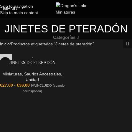
Skip to navigation
MENU
Skip to main content
JINETES DE PTERADÓN
Categorías
Inicio
Productos etiquetados “Jinetes de pteradón”
JINETES DE PTERADÓN
Miniaturas
,
Saurios Ancestrales
,
Unidad
€
27.00
-
€
36.00
IVA INCLUIDO (cuando
corresponda)