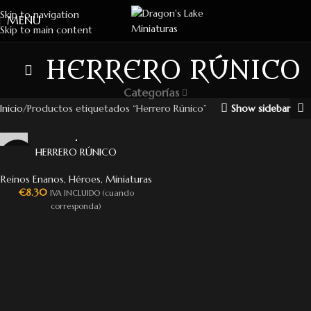
Skip to navigation
MENU
Skip to main content
HERRERO RÚNICO
Categorías
Inicio
Productos etiquetados “Herrero Rúnico”
Show sidebar
HERRERO RÚNICO
Reinos Enanos
,
Héroes
,
Miniaturas
€
8.30
IVA INCLUIDO (cuando
corresponda)