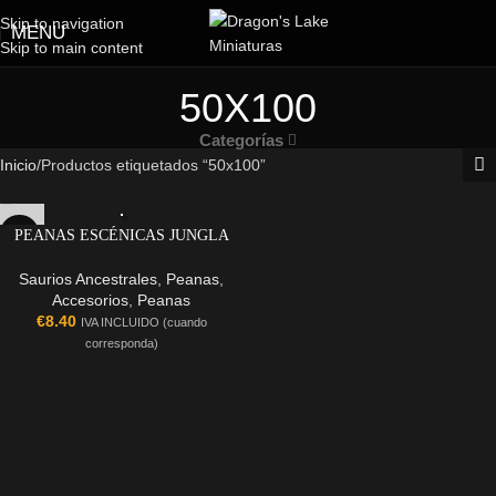
Skip to navigation
MENU
Skip to main content
50X100
Categorías
Inicio
Productos etiquetados “50x100”
PEANAS ESCÉNICAS JUNGLA
(50X100MM)
Saurios Ancestrales
,
Peanas
,
Accesorios
,
Peanas
€
8.40
IVA INCLUIDO (cuando
corresponda)