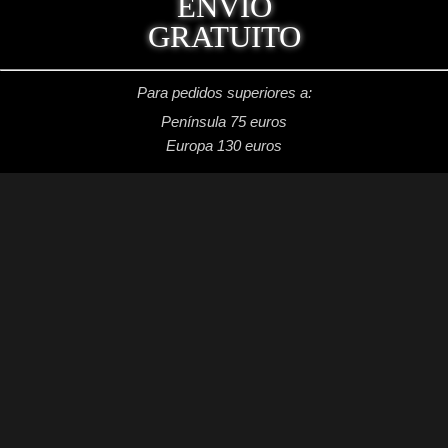
ENVÍO
GRATUITO
Para pedidos superiores a:
Península 75 euros
Europa 130 euros
REDES SOCIALES
Facebook: Dragon's Lake Miniaturas
Instagram: @dragonslake_miniaturas
YouTube: Dragon's Lake Miniaturas
Patreon: DragonsLake Miniaturas
Twitter: @DragonsLakeMntr
Mail: dragonslakemntr@gmail.com
DRAGON´S LAKE MINIATURAS
2021 /
Aviso legal
/
Condiciones generales de venta
/
Política de privacidad
/
Política de cookies