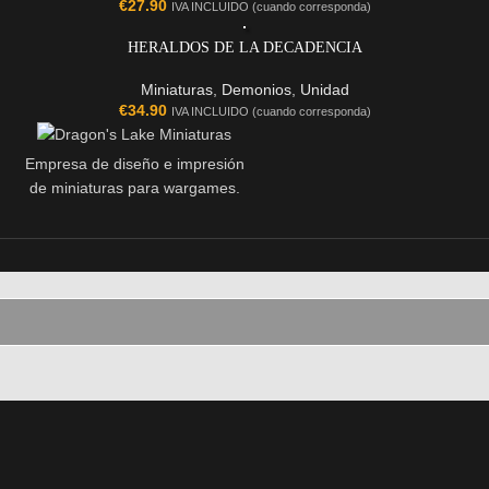
€
27.90
IVA INCLUIDO (cuando corresponda)
HERALDOS DE LA DECADENCIA
Miniaturas
,
Demonios
,
Unidad
€
34.90
IVA INCLUIDO (cuando corresponda)
Empresa de diseño e impresión
de miniaturas para wargames.