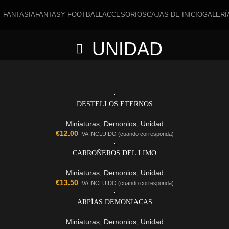
FANTASIA
FANTASY FOOTBALL
ACCESORIOS
CAJAS DE INICIO
GALERÍ
UNIDAD
DESTELLOS ETERNOS
Miniaturas
,
Demonios
,
Unidad
€
12.00
IVA INCLUIDO (cuando corresponda)
CARROÑEROS DEL LIMO
Miniaturas
,
Demonios
,
Unidad
€
13.50
IVA INCLUIDO (cuando corresponda)
ARPÍAS DEMONIACAS
Miniaturas
,
Demonios
,
Unidad