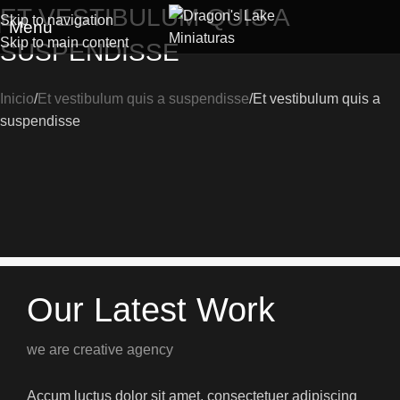
ET VESTIBULUM QUIS A
Skip to navigation
Menu
Skip to main content
SUSPENDISSE
Inicio
Et vestibulum quis a suspendisse
Et vestibulum quis a
suspendisse
Our Latest Work
we are creative agency
Accum luctus dolor sit amet, consectetuer adipiscing