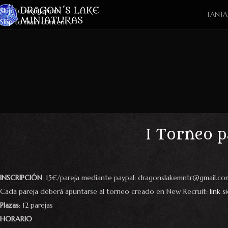
Skip to navigation
FANTA
Skip to main content
I Torneo 
INSCRIPCIÓN
: 15€/pareja mediante paypal: dragonslakemntr@gmail.c
Cada pareja deberá apuntarse al torneo creado en New Recruit:
link
si
Plazas
: 12 parejas
HORARIO