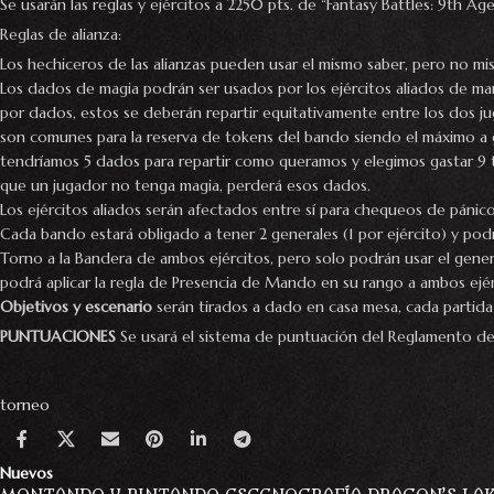
Se usarán las reglas y ejércitos a 2250 pts. de “Fantasy Battles: 9th Ag
Reglas de alianza:
Los hechiceros de las alianzas pueden usar el mismo saber, pero no mi
Los dados de magia podrán ser usados por los ejércitos aliados de man
por dados, estos se deberán repartir equitativamente entre los dos j
son comunes para la reserva de tokens del bando siendo el máximo a g
tendríamos 5 dados para repartir como queramos y elegimos gastar 9 t
que un jugador no tenga magia, perderá esos dados.
Los ejércitos aliados serán afectados entre sí para chequeos de páni
Cada bando estará obligado a tener 2 generales (1 por ejército) y podrá
Torno a la Bandera de ambos ejércitos, pero solo podrán usar el gener
podrá aplicar la regla de Presencia de Mando en su rango a ambos ejé
Objetivos y escenario
serán tirados a dado en casa mesa, cada partida
PUNTUACIONES
Se usará el sistema de puntuación del Reglamento de 
torneo
Nuevos