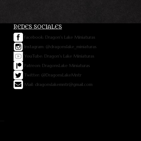
REDES SOCIALES
Facebook: Dragon's Lake Miniaturas
Instagram: @dragonslake_miniaturas
YouTube: Dragon's Lake Miniaturas
Patreon: DragonsLake Miniaturas
Twitter: @DragonsLakeMntr
Mail: dragonslakemntr@gmail.com