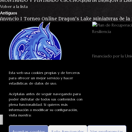
MONTANDO Y PINTANDO ESCENOGRAFÍA DRAGON’S LA
Volver a la lista
Antiguos
Anuncio I Torneo Online Dragon’s Lake Miniaturas de la
Financiado por la Uni
NextGenerationEU
Esta web usa cookies propias y de terceros
para ofrecer un mejor servicio y hacer
estadísticas de datos de uso.
Empresa de diseño e impresión
de miniaturas para wargames.
Acéptalas antes de seguir navegando para
poder disfrutar de todos sus contenidos con
plena funcionalidad. Si quieres más
información o modificar su configuración,
visita nuestra:
Aceptar cookies
Solo funcionales
Ver preferencias