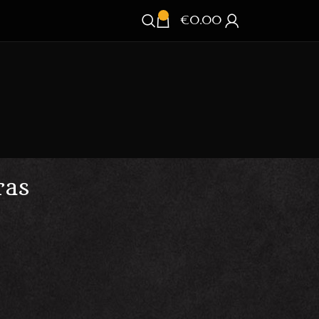
€
0.00
ras