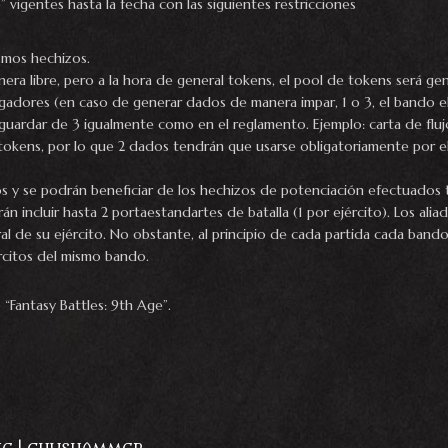
e” vigentes hasta la fecha con las siguientes restricciones
smos hechizos.
era libre, pero a la hora de general tokens, el pool de tokens será ge
ugadores (en caso de generar dados de manera impar, 1 o 3, el bando 
uardar de 3 igualmente como en el reglamento. Ejemplo: carta de flujo
okens, por lo que 2 dados tendrán que usarse obligatoriamente por el 
cos y se podrán beneficiar de los hechizos de potenciación efectuado
n incluir hasta 2 portaestandartes de batalla (1 por ejército). Los ali
al de su ejército. No obstante, al principio de cada partida cada band
rcitos del mismo bando.
“Fantasy Battles: 9th Age”.