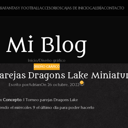
SIA
FANTASY FOOTBALL
ACCESORIOS
CAJAS DE INICIO
GALERÍA
CONTACTO
Mi Blog
Inicio
Diseño gráfico
DISEÑO GRÁFICO
parejas Dragons Lake Miniatu
0
Escrito por
Adrian
On 26 octubre, 2022
om
Concepto
: I Torneo parejas Dragons Lake
endo el miércoles 9 el último día para poder hacerlo