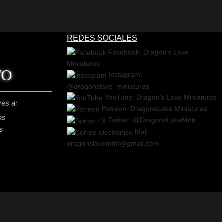
REDES SOCIALES
Facebook: Dragon's Lake
Miniaturas
TO
Instagram:
@dragonslake_miniaturas
YouTube: Dragon's Lake Miniaturas
res a:
Patreon: DragonsLake Miniaturas
os
Twitter: @DragonsLakeMntr
s
Mail:
dragonslakemntr@gmail.com