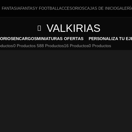
FANTASIA
FANTASY FOOTBALL
ACCESORIOS
CAJAS DE INICIO
GALERÍ
VALKIRIAS
ORIOS
ENCARGOS
MINIATURAS
OFERTAS
PERSONALIZA TU EJ
oductos
0 Productos
588 Productos
16 Productos
0 Productos