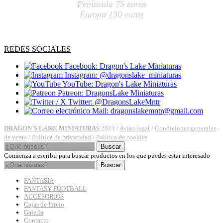
Península 75 euros
Europa 130 euros
REDES SOCIALES
Facebook: Dragon's Lake Miniaturas
Instagram: @dragonslake_miniaturas
YouTube: Dragon's Lake Miniaturas
Patreon: DragonsLake Miniaturas
Twitter: @DragonsLakeMntr
Mail: dragonslakemntr@gmail.com
DRAGON´S LAKE MINIATURAS
2021 /
Aviso legal
/
Condiciones generales
de venta
/
Política de privacidad
/
Política de cookies
Buscar
Comienza a escribir para buscar productos en los que puedes estar interesado
Buscar
FANTASIA
FANTASY FOOTBALL
ACCESORIOS
Cajas de Inicio
Galería
Contacto