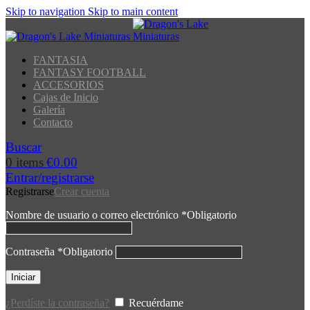
Skip to navigation
Skip to main content
FANTASIA
FANTASY FOOTBALL
ACCESORIOS
Cajas de Inicio
Galería
Contacto
Buscar
0
items
€
0.00
Entrar/registrarse
Registrarse
Crear cuenta
Nombre de usuario o correo electrónico
*
Obligatorio
Contraseña
*
Obligatorio
Iniciar
¿Perdíste la contraseña?
Recuérdame