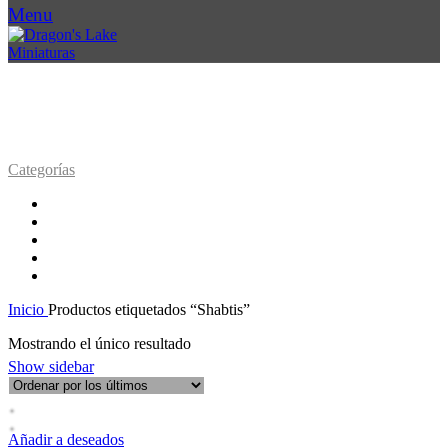
Menu
SHABTIS
Categorías
Accesorios
142 Productos
Encargos
0 Productos
Miniaturas
588 Productos
Ofertas
16 Productos
Personaliza tu ejército
0 Productos
Inicio
Productos etiquetados “Shabtis”
Mostrando el único resultado
Show sidebar
Añadir a deseados