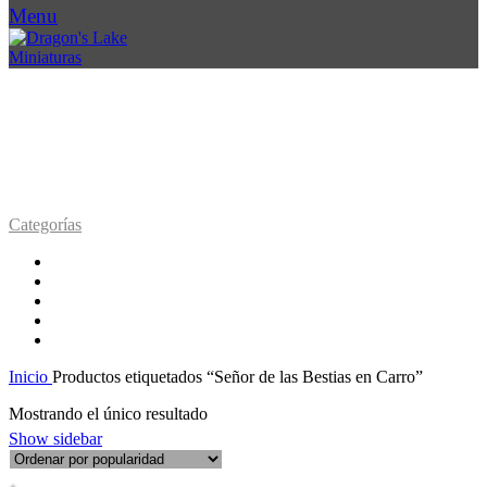
Menu
SEÑOR DE LAS BESTIAS EN
CARRO
Categorías
Accesorios
142 Productos
Encargos
0 Productos
Miniaturas
588 Productos
Ofertas
16 Productos
Personaliza tu ejército
0 Productos
Inicio
Productos etiquetados “Señor de las Bestias en Carro”
Mostrando el único resultado
Show sidebar