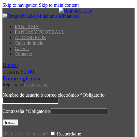
Skip to navigation
Skip to main content
FANTASIA
FANTASY FOOTBALL
ACCESORIOS
Cajas de Inicio
Galería
Contacto
Buscar
0
items
€
0.00
Entrar/registrarse
Registrarse
Crear cuenta
Nombre de usuario o correo electrónico
*
Obligatorio
Contraseña
*
Obligatorio
Iniciar
¿Perdíste la contraseña?
Recuérdame