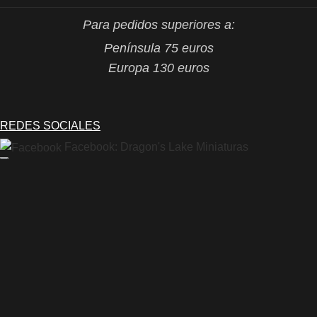
Para pedidos superiores a:
Península 75 euros
Europa 130 euros
REDES SOCIALES
Facebook: Dragon's Lake Miniaturas
Instagram: @dragonslake_miniaturas
YouTube: Dragon's Lake Miniaturas
Patreon: DragonsLake Miniaturas
Twitter: @DragonsLakeMntr
Mail: dragonslakemntr@gmail.com
DRAGON´S LAKE MINIATURAS
2021 /
Aviso legal
/
Condiciones generales
de venta
/
Política de privacidad
/
Política de cookies