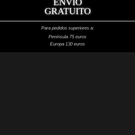
ENVÍO
GRATUITO
Para pedidos superiores a:
Península 75 euros
Europa 130 euros
REDES SOCIALES
Facebook: Dragon's Lake Miniaturas
Instagram: @dragonslake_miniaturas
YouTube: Dragon's Lake Miniaturas
Patreon: DragonsLake Miniaturas
Twitter: @DragonsLakeMntr
Mail: dragonslakemntr@gmail.com
DRAGON´S LAKE MINIATURAS
2021 /
Aviso legal
/
Condiciones generales de venta
/
Política de privacidad
/
Política de cookies