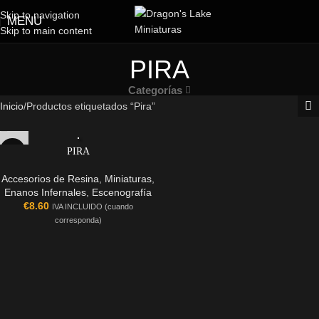
Skip to navigation
MENU
Skip to main content
PIRA
Categorías
Inicio
Productos etiquetados “Pira”
PIRA
Accesorios de Resina
,
Miniaturas
,
Enanos Infernales
,
Escenografía
€
8.60
IVA INCLUIDO (cuando
corresponda)