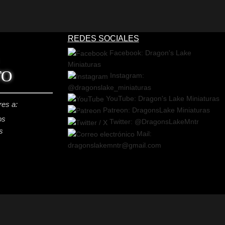
REDES SOCIALES
Facebook: Dragon's Lake
Miniaturas
TO
Instagram:
@dragonslake_miniaturas
YouTube: Dragon's Lake Miniaturas
res a:
Patreon: DragonsLake Miniaturas
os
Twitter: @DragonsLakeMntr
s
Mail:
dragonslakemntr@gmail.com