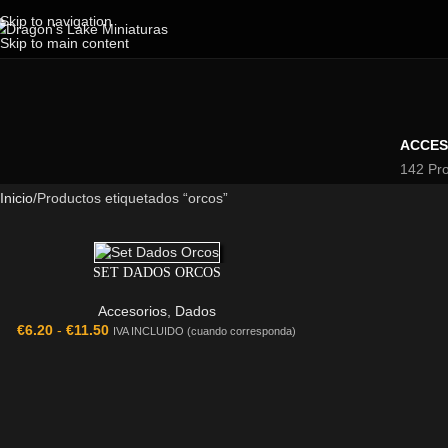
Skip to navigation
Skip to main content
ACCES
142 Pr
Inicio
Productos etiquetados “orcos”
SET DADOS ORCOS
Accesorios
,
Dados
€
6.20
-
€
11.50
IVA INCLUIDO (cuando corresponda)