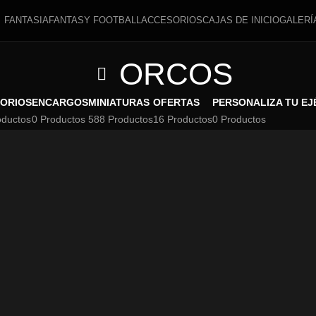
FANTASIA
FANTASY FOOTBALL
ACCESORIOS
CAJAS DE INICIO
GALERÍ
ORCOS
ORIOS
ENCARGOS
MINIATURAS
OFERTAS
PERSONALIZA TU EJ
oductos
0 Productos
588 Productos
16 Productos
0 Productos