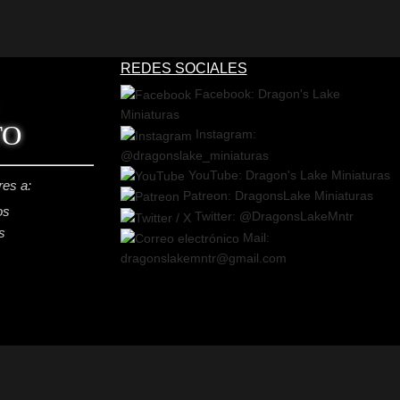
REDES SOCIALES
Facebook: Dragon's Lake
Miniaturas
TO
Instagram:
@dragonslake_miniaturas
YouTube: Dragon's Lake Miniaturas
res a:
Patreon: DragonsLake Miniaturas
os
Twitter: @DragonsLakeMntr
s
Mail:
dragonslakemntr@gmail.com