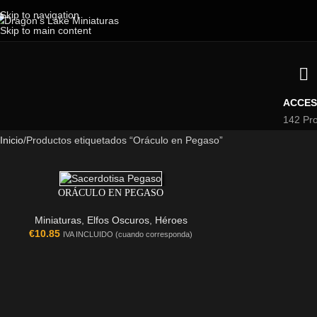
Skip to navigation
Skip to main content
ACCES
142 Pr
Inicio
Productos etiquetados “Oráculo en Pegaso”
ORÁCULO EN PEGASO
Miniaturas
,
Elfos Oscuros
,
Héroes
€
10.85
IVA INCLUIDO (cuando corresponda)