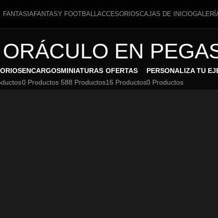
FANTASIA
FANTASY FOOTBALL
ACCESORIOS
CAJAS DE INICIO
GALERÍ
ORÁCULO EN PEGA
ORIOS
ENCARGOS
MINIATURAS
OFERTAS
PERSONALIZA TU EJ
oductos
0 Productos
588 Productos
16 Productos
0 Productos