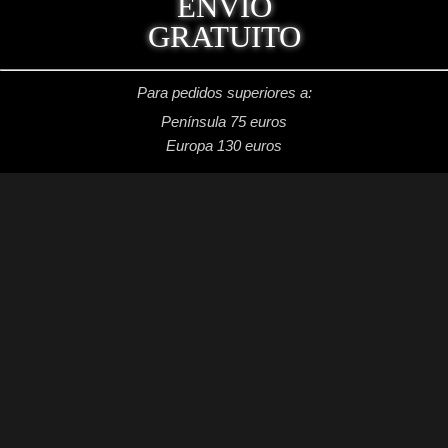
ENVÍO
GRATUITO
Para pedidos superiores a:
Península 75 euros
Europa 130 euros
REDES SOCIALES
Facebook: Dragon's Lake Miniaturas
Instagram: @dragonslake_miniaturas
YouTube: Dragon's Lake Miniaturas
Patreon: DragonsLake Miniaturas
Twitter: @DragonsLakeMntr
Mail: dragonslakemntr@gmail.com
DRAGON´S LAKE MINIATURAS
2021 /
Aviso legal
/
Condiciones generales de venta
/
Política de privacidad
/
Política de cookies