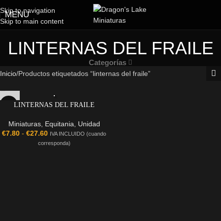
Skip to navigation
MENU
Skip to main content
LINTERNAS DEL FRAILE
Categorías
Inicio
Productos etiquetados “linternas del fraile”
LINTERNAS DEL FRAILE
Miniaturas
,
Equitania
,
Unidad
€
7.80
-
€
27.60
IVA INCLUIDO (cuando
corresponda)