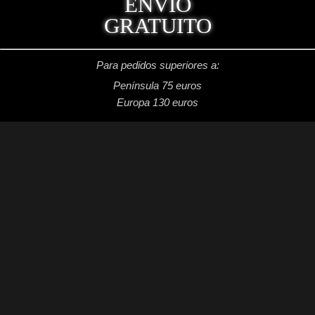
ENVÍO
GRATUITO
Para pedidos superiores a:
Península 75 euros
Europa 130 euros
REDES SOCIALES
Facebook: Dragon's Lake Miniaturas
Instagram: @dragonslake_miniaturas
YouTube: Dragon's Lake Miniaturas
Patreon: DragonsLake Miniaturas
Twitter: @DragonsLakeMntr
Mail: dragonslakemntr@gmail.com
DRAGON´S LAKE MINIATURAS
2021 /
Aviso legal
/
Condiciones generales de venta
/
Política de privacidad
/
Política de cookies