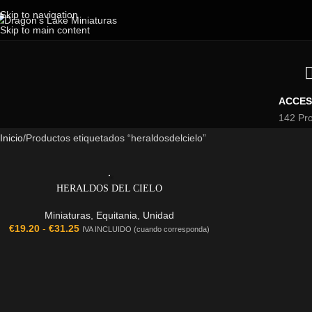
Skip to navigation
Skip to main content
ACCES
142 Pr
Inicio
Productos etiquetados “heraldosdelcielo”
HERALDOS DEL CIELO
Miniaturas
,
Equitania
,
Unidad
€
19.20
-
€
31.25
IVA INCLUIDO (cuando corresponda)