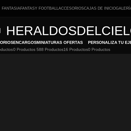
FANTASIA
FANTASY FOOTBALL
ACCESORIOS
CAJAS DE INICIO
GALERÍ
HERALDOSDELCIE
ORIOS
ENCARGOS
MINIATURAS
OFERTAS
PERSONALIZA TU EJ
oductos
0 Productos
588 Productos
16 Productos
0 Productos