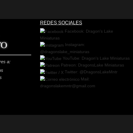
REDES SOCIALES
Facebook: Dragon's Lake
Miniaturas
TO
Instagram:
@dragonslake_miniaturas
YouTube: Dragon's Lake Miniaturas
res a:
Patreon: DragonsLake Miniaturas
os
Twitter: @DragonsLakeMntr
s
Mail:
dragonslakemntr@gmail.com