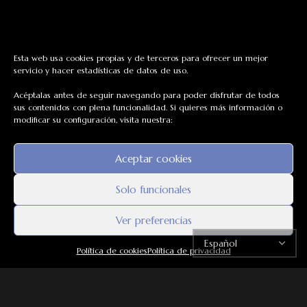
Esta web usa cookies propias y de terceros para ofrecer un mejor
servicio y hacer estadísticas de datos de uso.
Acéptalas antes de seguir navegando para poder disfrutar de todos
sus contenidos con plena funcionalidad. Si quieres más información o
modificar su configuración, visita nuestra:
Aceptar cookies
Solo funcionales
Ver preferencias
ENVÍO
GRATUITO
Política de cookies
Política de privacidad
Para pedidos superiores a: