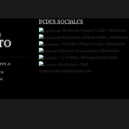
REDES SOCIALES
Facebook: Dragon's Lake Miniaturas
O
Instagram: @dragonslake_miniaturas
TO
YouTube: Dragon's Lake Miniaturas
Patreon: DragonsLake Miniaturas
Twitter: @DragonsLakeMntr
res a:
Mail:
dragonslakemntr@gmail.com
os
os