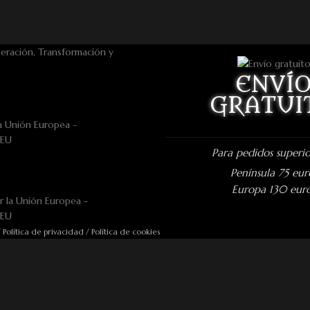
ENVÍ
GRATUI
a Unión Europea –
nEU
Para pedidos superio
Península 75 eur
Europa 130 eur
/
Política de privacidad
/
Política de cookies