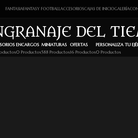
FANTASIA
FANTASY FOOTBALL
ACCESORIOS
CAJAS DE INICIO
GALERÍA
CON
NGRANAJE DEL TI
SORIOS
ENCARGOS
MINIATURAS
OFERTAS
PERSONALIZA TU EJ
roductos
0 Productos
588 Productos
16 Productos
0 Productos