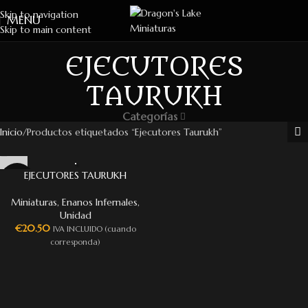
Skip to navigation
MENU
Skip to main content
EJECUTORES
TAURUKH
Categorías
Inicio
Productos etiquetados “Ejecutores Taurukh”
EJECUTORES TAURUKH
Miniaturas
,
Enanos Infernales
,
Unidad
€
20.50
IVA INCLUIDO (cuando
corresponda)