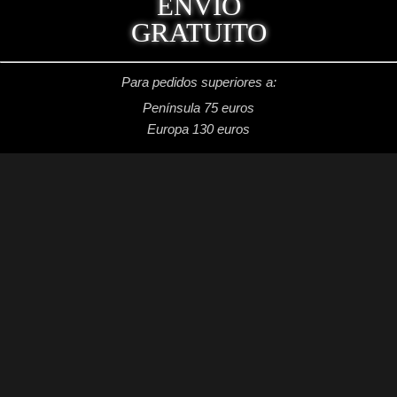
ENVÍO
GRATUITO
Para pedidos superiores a:
Península 75 euros
Europa 130 euros
REDES SOCIALES
Facebook: Dragon's Lake Miniaturas
Instagram: @dragonslake_miniaturas
YouTube: Dragon's Lake Miniaturas
Patreon: DragonsLake Miniaturas
Twitter: @DragonsLakeMntr
Mail: dragonslakemntr@gmail.com
DRAGON´S LAKE MINIATURAS
2021 /
Aviso legal
/
Condiciones generales de venta
/
Política de privacidad
/
Política de cookies