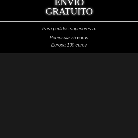
ENVÍO
GRATUITO
Para pedidos superiores a:
Península 75 euros
Europa 130 euros
REDES SOCIALES
Facebook: Dragon's Lake Miniaturas
Instagram: @dragonslake_miniaturas
YouTube: Dragon's Lake Miniaturas
Patreon: DragonsLake Miniaturas
Twitter: @DragonsLakeMntr
Mail: dragonslakemntr@gmail.com
DRAGON´S LAKE MINIATURAS
2021 /
Aviso legal
/
Condiciones generales de venta
/
Política de privacidad
/
Política de cookies