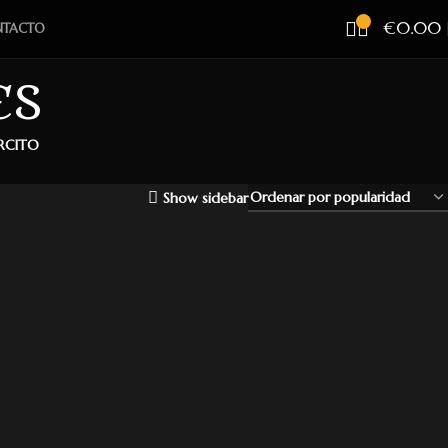
€
0.00
TACTO
ES
ÉRCITO
Show sidebar