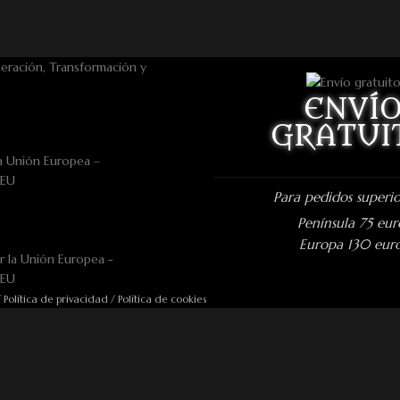
ENVÍ
GRATUI
a Unión Europea –
nEU
Para pedidos superio
Península 75 eur
Europa 130 eur
/
Política de privacidad
/
Política de cookies