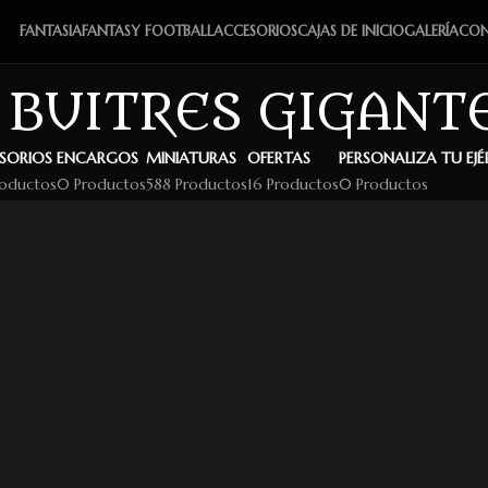
FANTASIA
FANTASY FOOTBALL
ACCESORIOS
CAJAS DE INICIO
GALERÍA
CON
BUITRES GIGANT
SORIOS
ENCARGOS
MINIATURAS
OFERTAS
PERSONALIZA TU EJ
roductos
0 Productos
588 Productos
16 Productos
0 Productos