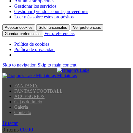
Administrar opciones
Gestionar los servicios
Gestionar {vendor_count} proveedores
Leer más sobre estos propósitos
Aceptar cookies
Solo funcionales
Ver preferencias
Ver preferencias
Guardar preferencias
Política de cookies
Política de privacidad
Skip to navigation
Skip to main content
FANTASIA
FANTASY FOOTBALL
ACCESORIOS
Cajas de Inicio
Galería
Contacto
Buscar
0
items
€
0.00