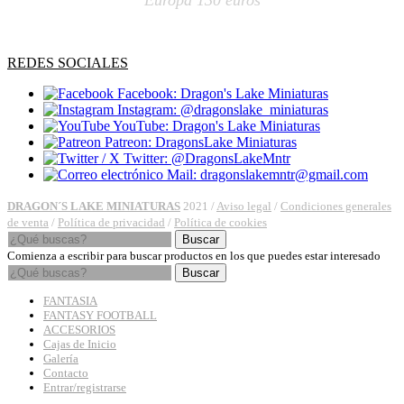
Europa 130 euros
REDES SOCIALES
Facebook: Dragon's Lake Miniaturas
Instagram: @dragonslake_miniaturas
YouTube: Dragon's Lake Miniaturas
Patreon: DragonsLake Miniaturas
Twitter: @DragonsLakeMntr
Mail: dragonslakemntr@gmail.com
DRAGON´S LAKE MINIATURAS
2021 /
Aviso legal
/
Condiciones generales
de venta
/
Política de privacidad
/
Política de cookies
Buscar
Comienza a escribir para buscar productos en los que puedes estar interesado
Buscar
FANTASIA
FANTASY FOOTBALL
ACCESORIOS
Cajas de Inicio
Galería
Contacto
Entrar/registrarse