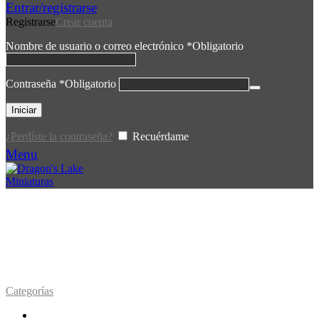
Entrar/registrarse
Registrarse
Crear cuenta
Nombre de usuario o correo electrónico
*
Obligatorio
Contraseña
*
Obligatorio
Iniciar
¿Perdíste la contraseña?
Recuérdame
Menu
BESTIAS GARRA DE
GUERRA
Categorías
Accesorios
142 Productos