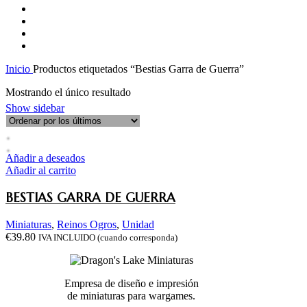
Encargos
0 Productos
Miniaturas
588 Productos
Ofertas
16 Productos
Personaliza tu ejército
0 Productos
Inicio
Productos etiquetados “Bestias Garra de Guerra”
Mostrando el único resultado
Show sidebar
Añadir a deseados
Añadir al carrito
BESTIAS GARRA DE GUERRA
Miniaturas
,
Reinos Ogros
,
Unidad
€
39.80
IVA INCLUIDO (cuando corresponda)
Empresa de diseño e impresión
de miniaturas para wargames.