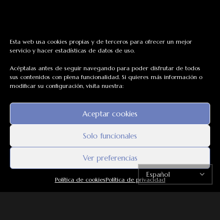
Esta web usa cookies propias y de terceros para ofrecer un mejor
servicio y hacer estadísticas de datos de uso.
Acéptalas antes de seguir navegando para poder disfrutar de todos
sus contenidos con plena funcionalidad. Si quieres más información o
modificar su configuración, visita nuestra:
Aceptar cookies
Solo funcionales
Ver preferencias
ENVÍO
GRATUITO
Política de cookies
Política de privacidad
Para pedidos superiores a: