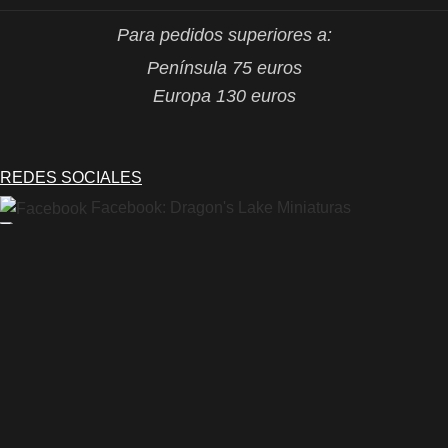
Para pedidos superiores a:
Península 75 euros
Europa 130 euros
REDES SOCIALES
Facebook: Dragon's Lake Miniaturas
Instagram: @dragonslake_miniaturas
YouTube: Dragon's Lake Miniaturas
Patreon: DragonsLake Miniaturas
Twitter: @DragonsLakeMntr
Mail: dragonslakemntr@gmail.com
DRAGON´S LAKE MINIATURAS
2021 /
Aviso legal
/
Condiciones generales
de venta
/
Política de privacidad
/
Política de cookies