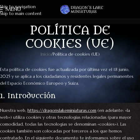
Skip to navigation
MENU
Skip to main content
POLÍTICA DE
COOKIES (UE)
Inicio
Política de cookies (UE)
Esta política de cookies fue actualizada por última vez el 18 junio,
2025 y se aplica a los ciudadanos y residentes legales permanentes
del Espacio Económico Europeo y Suiza.
1. Introducción
Nuestra web,
https://dragonslakeminiaturas.com
(en adelante: «la
web») utiliza cookies y otras tecnologías relacionadas (para mayor
comodidad, todas las tecnologías se denominan «cookies»). Las
cookies también son colocadas por terceros a los que hemos
contratado. En el siguiente documento te informamos sobre el uso