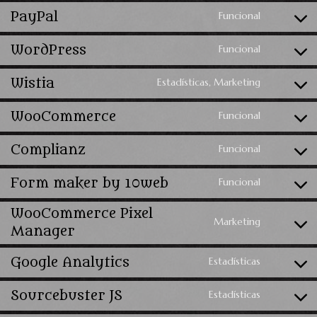
PayPal
Funcional
WordPress
Funcional
Wistia
Estadísticas, Marketing
WooCommerce
Funcional
Complianz
Funcional
Form maker by 10web
Funcional
WooCommerce Pixel
Marketing
Manager
Google Analytics
Estadísticas
Sourcebuster JS
Estadísticas