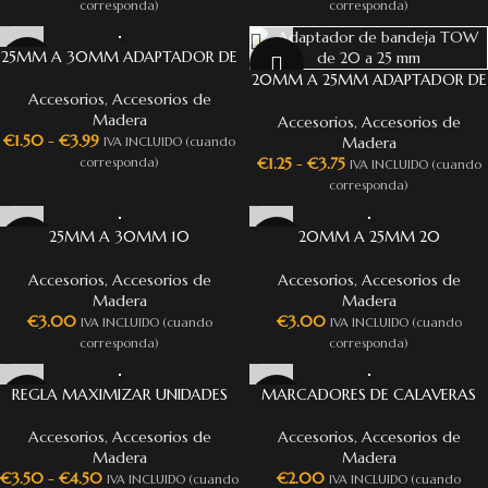
corresponda)
corresponda)
25MM A 30MM ADAPTADOR DE
BANDEJA PARA TOW
20MM A 25MM ADAPTADOR DE
Accesorios
,
Accesorios de
BANDEJA PARA TOW
Madera
Accesorios
,
Accesorios de
€
1.50
-
€
3.99
Madera
IVA INCLUIDO (cuando
€
1.25
-
€
3.75
corresponda)
IVA INCLUIDO (cuando
corresponda)
25MM A 30MM 10
20MM A 25MM 20
ADAPTADORES DE PEANA PARA
ADAPTADORES DE PEANA PARA
TOW
TOW
Accesorios
,
Accesorios de
Accesorios
,
Accesorios de
Madera
Madera
€
3.00
€
3.00
IVA INCLUIDO (cuando
IVA INCLUIDO (cuando
corresponda)
corresponda)
REGLA MAXIMIZAR UNIDADES
MARCADORES DE CALAVERAS
Accesorios
,
Accesorios de
Accesorios
,
Accesorios de
Madera
Madera
€
3.50
-
€
4.50
€
2.00
IVA INCLUIDO (cuando
IVA INCLUIDO (cuando