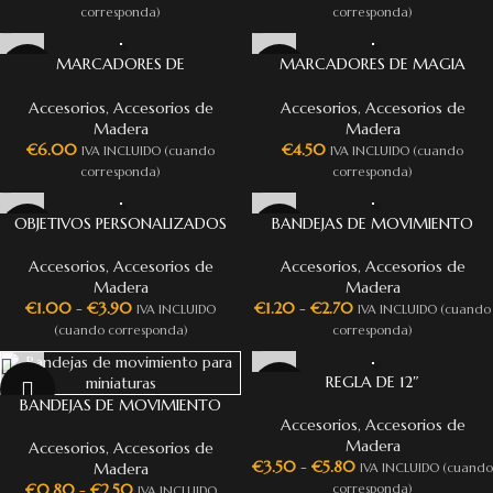
corresponda)
corresponda)
MARCADORES DE
MARCADORES DE MAGIA
MAGIA(GRABADOS) WARGAMES
WARGAMES
Accesorios
,
Accesorios de
Accesorios
,
Accesorios de
Madera
Madera
€
6.00
€
4.50
IVA INCLUIDO (cuando
IVA INCLUIDO (cuando
corresponda)
corresponda)
OBJETIVOS PERSONALIZADOS
BANDEJAS DE MOVIMIENTO
WARGAMES
HOSTIGADORES
Accesorios
,
Accesorios de
Accesorios
,
Accesorios de
Madera
Madera
€
1.00
-
€
3.90
€
1.20
-
€
2.70
IVA INCLUIDO
IVA INCLUIDO (cuando
(cuando corresponda)
corresponda)
REGLA DE 12″
BANDEJAS DE MOVIMIENTO
Accesorios
,
Accesorios de
Madera
Accesorios
,
Accesorios de
€
3.50
-
€
5.80
Madera
IVA INCLUIDO (cuando
€
0.80
-
€
2.50
corresponda)
IVA INCLUIDO