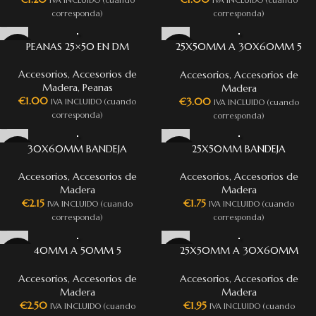
corresponda)
corresponda)
PEANAS 25×50 EN DM
25X50MM A 30X60MM 5
ADAPTADORES DE PEANA TOW
Accesorios
,
Accesorios de
Accesorios
,
Accesorios de
Madera
,
Peanas
Madera
€
1.00
€
3.00
IVA INCLUIDO (cuando
IVA INCLUIDO (cuando
corresponda)
corresponda)
30X60MM BANDEJA
25X50MM BANDEJA
FORMACIÓN DE LANZA PARA
FORMACIÓN DE LANZA PARA
TOW
TOW
Accesorios
,
Accesorios de
Accesorios
,
Accesorios de
Madera
Madera
€
2.15
€
1.75
IVA INCLUIDO (cuando
IVA INCLUIDO (cuando
corresponda)
corresponda)
40MM A 50MM 5
25X50MM A 30X60MM
ADAPTADORES DE PEANA
ADAPTADOR DE BANDEJA
FORMACIÓN DE LANZA PARA
Accesorios
,
Accesorios de
Accesorios
,
Accesorios de
TOW
Madera
Madera
€
2.50
€
1.95
IVA INCLUIDO (cuando
IVA INCLUIDO (cuando