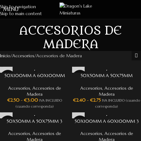
Skip to navigation
MENU
Skip to main content
ACCESORIOS DE
MADERA
Inicio
Accesorios
Accesorios de Madera
50X100MM A 60X100MM
50X50MM A 50X75MM
ADAPTADOR DE BANDEJA PARA
ADAPTADOR DE BANDEJA PARA
TOW
TOW
Accesorios
,
Accesorios de
Accesorios
,
Accesorios de
Madera
Madera
€
2.50
-
€
3.00
€
2.40
-
€
2.75
IVA INCLUIDO
IVA INCLUIDO (cuando
(cuando corresponda)
corresponda)
50X50MM A 50X75MM 3
50X100MM A 60X100MM 3
ADAPTADORES DE PEANA
ADAPTADORES DE PEANA
Accesorios
,
Accesorios de
Accesorios
,
Accesorios de
Madera
Madera